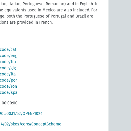
ian, Italian, Portuguese, Romanian) and in English. In
he equivalents used in Mexico are also included. For
e, both the Portuguese of Portugal and Brazil are
tions are provided in French.
/code/cat
g/code/eng
/code/fra
/code/glg
/code/ita
g/code/por
g/code/ron
g/code/spa
2 00:00:00
/20.500.11752/OPEN-1024
004/02/skos/core#ConceptScheme