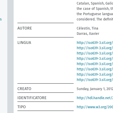
Catalan, Spanish, Galic
the case of Spanish, t
the Portuguese languag
as
considered. The defini
AUTORE
Célestin, Tina
Darras, Xavier
LINGUA
http://iso639-3.sil.org
http://iso639-3.sil.or
http://iso639-3.sil.org
http://iso639-3.sil.org
http://iso639-3.sil.org
http://iso639-3.sil.or
http://iso639-3.sil.or
http://iso639-3.sil.or
CREATO
Sunday, January 1, 201
IDENTIFICATORE
http://hdl.handle.net
TIPO
http://www.w3.org/2