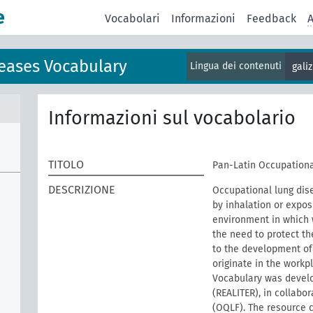
e
Vocabolari
Informazioni
Feedback
A
eases Vocabulary
Lingua dei contenuti
gali
Informazioni sul vocabolario
TITOLO
Pan-Latin Occupationa
DESCRIZIONE
Occupational lung dis
by inhalation or expos
environment in which w
the need to protect th
to the development of 
originate in the work
Vocabulary was develo
(REALITER), in collabo
(OQLF). The resource 