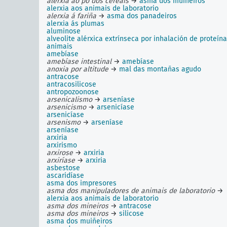
alerxia ao po dos cereais
→
asma dos muiñeiros
alerxia aos animais de laboratorio
alerxia á fariña
→
asma dos panadeiros
alerxia ás plumas
aluminose
alveolite alérxica extrínseca por inhalación de proteín
animais
amebíase
amebíase intestinal
→
amebíase
anoxia por altitude
→
mal das montañas agudo
antracose
antracosilicose
antropozoonose
arsenicalismo
→
arseníase
arsenicismo
→
arsenicíase
arsenicíase
arsenismo
→
arseníase
arseníase
arxiria
arxirismo
arxirose
→
arxiria
arxiríase
→
arxiria
asbestose
ascaridíase
asma dos impresores
asma dos manipuladores de animais de laboratorio
→
alerxia aos animais de laboratorio
asma dos mineiros
→
antracose
asma dos mineiros
→
silicose
asma dos muiñeiros