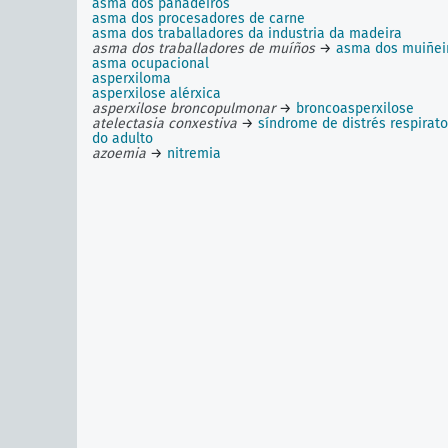
asma dos panadeiros
asma dos procesadores de carne
asma dos traballadores da industria da madeira
asma dos traballadores de muíños
→
asma dos muiñei
asma ocupacional
asperxiloma
asperxilose alérxica
asperxilose broncopulmonar
→
broncoasperxilose
atelectasia conxestiva
→
síndrome de distrés respirato
do adulto
azoemia
→
nitremia