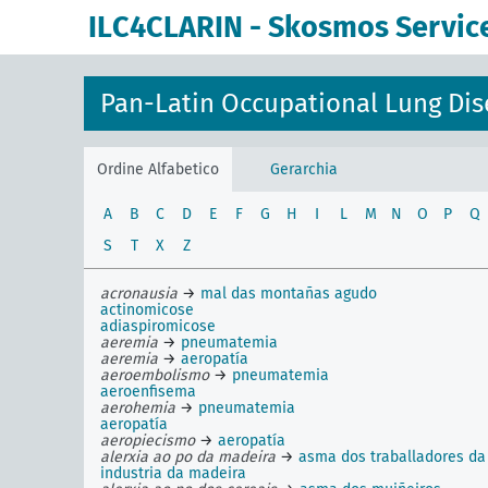
ILC4CLARIN - Skosmos Servic
Pan-Latin Occupational Lung Dis
Ordine Alfabetico
Gerarchia
A
B
C
D
E
F
G
H
I
L
M
N
O
P
Q
S
T
X
Z
acronausia
→
mal das montañas agudo
actinomicose
adiaspiromicose
aeremia
→
pneumatemia
aeremia
→
aeropatía
aeroembolismo
→
pneumatemia
aeroenfisema
aerohemia
→
pneumatemia
aeropatía
aeropiecismo
→
aeropatía
alerxia ao po da madeira
→
asma dos traballadores da
industria da madeira