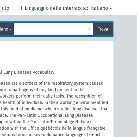
iuto
|
Linguaggio della interfaccia:
italiano
×
ziano
Trova
l Lung Diseases Vocabulary
eases are disorders of the respiratory system caused
ure to pathogens of any kind present in the
orkers perform their daily tasks. The recognition of
e health of individuals in their working environment led
this field of medicine, which studies lung diseases that
place. The Pan-Latin Occupational Lung Diseases
ped within the Pan-Latin Terminology Network
ration with the Oﬃce québécois de la langue française
contains terms in seven Romance languages (French,