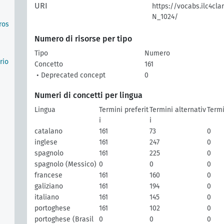
URI
https://vocabs.ilc4cla
N_1024/
ros
Numero di risorse per tipo
Tipo
Numero
rio
Concetto
161
• Deprecated concept
0
Numeri di concetti per lingua
Lingua
Termini preferit
Termini alternativ
Termi
i
i
catalano
161
73
0
inglese
161
247
0
spagnolo
161
225
0
spagnolo (Messico)
0
0
0
francese
161
160
0
galiziano
161
194
0
italiano
161
145
0
portoghese
161
102
0
portoghese (Brasil
0
0
0