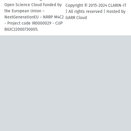
Open Science Cloud funded by
Copyright © 2015-2024 CLARIN-IT
the European Union –
| All rights reserved | Hosted by
NextGenerationEU – NRRP M4C2
GARR Cloud
- Project code IR0000029 - CUP
B63C22000730005.