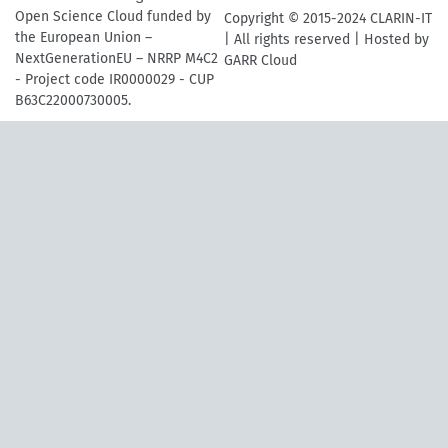
Open Science Cloud funded by
Copyright © 2015-2024 CLARIN-IT
the European Union –
| All rights reserved | Hosted by
NextGenerationEU – NRRP M4C2
GARR Cloud
- Project code IR0000029 - CUP
B63C22000730005.