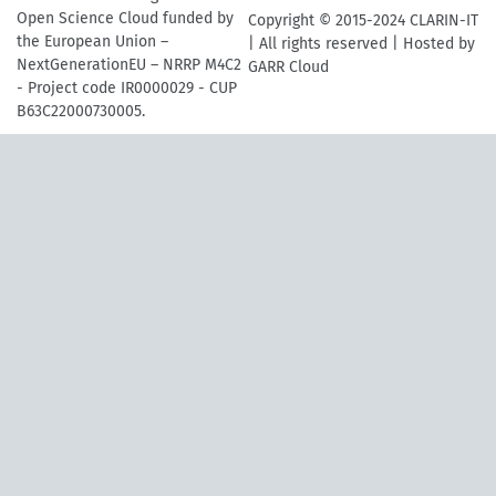
Open Science Cloud funded by
Copyright © 2015-2024 CLARIN-IT
the European Union –
| All rights reserved | Hosted by
NextGenerationEU – NRRP M4C2
GARR Cloud
- Project code IR0000029 - CUP
B63C22000730005.