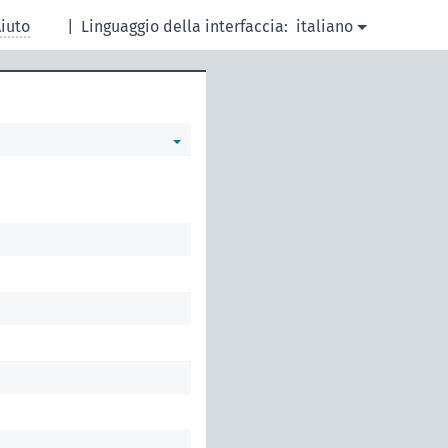
iuto
|
Linguaggio della interfaccia:
italiano