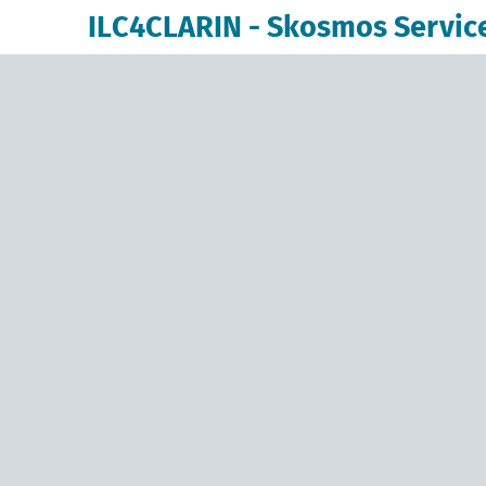
ILC4CLARIN - Skosmos Servic