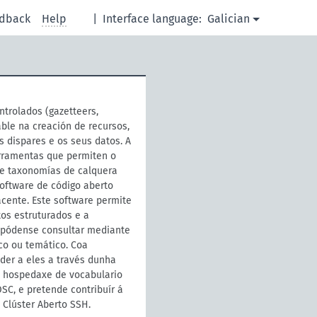
dback
Help
|
Interface language:
Galician
ntrolados (gazetteers,
able na creación de recursos,
s dispares e os seus datos. A
erramentas que permiten o
 e taxonomías de calquera
software de código aberto
ente. Este software permite
os estruturados e a
s pódense consultar mediante
co ou temático. Coa
der a eles a través dunha
de hospedaxe de vocabulario
SC, e pretende contribuír á
 Clúster Aberto SSH.