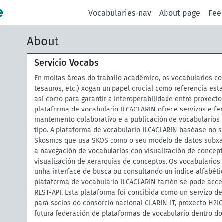
e
Vocabularies-nav
About page
Fee
About
Servicio Vocabs
En moitas áreas do traballo académico, os vocabularios co
tesauros, etc.) xogan un papel crucial como referencia est
así como para garantir a interoperabilidade entre proxecto
plataforma de vocabulario ILC4CLARIN ofrece servizos e f
mantemento colaborativo e a publicación de vocabularios
tipo. A plataforma de vocabulario ILC4CLARIN baséase no 
Skosmos que usa SKOS como o seu modelo de datos subxac
a navegación de vocabularios con visualización de concept
visualización de xerarquías de conceptos. Os vocabulario
unha interface de busca ou consultando un índice alfabéti
plataforma de vocabulario ILC4CLARIN tamén se pode acce
REST-API. Esta plataforma foi concibida como un servizo 
para socios do consorcio nacional CLARIN-IT, proxecto H2IO
futura federación de plataformas de vocabulario dentro do