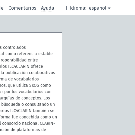
de
Comentarios
Ayuda
|
Idioma:
español
s controlados
ial como referencia estable
eroperabilidad entre
rios ILC4CLARIN ofrece
la publicación colaborativos
orma de vocabularios
mos, que utiliza SKOS como
r por los vocabularios con
rarquías de conceptos. Los
e búsqueda o consultando un
larios ILC4CLARIN también se
taforma fue concebida como un
el consorcio nacional CLARIN-
ración de plataformas de