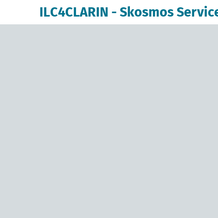
ILC4CLARIN - Skosmos Servic