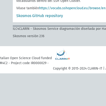
vocabularios dentro del SSH Open Cluster.
Véase también
https://vocabs.sshopencloud.eu/browse/en
Skosmos GitHub repository
ILC4CLARIN - Skosmos Service diagramación diseñada por H
Skosmos versión 2.16
 Italian Open Science Cloud funded
M4C2 - Project code IR0000029 -
Copyright © 2015-2024 CLARIN-IT | 