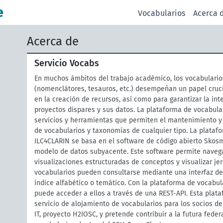
e
Vocabularios
Acerca 
Acerca de
Servicio Vocabs
En muchos ámbitos del trabajo académico, los vocabulario
(nomenclátores, tesauros, etc.) desempeñan un papel cruc
en la creación de recursos, así como para garantizar la int
proyectos dispares y sus datos. La plataforma de vocabula
servicios y herramientas que permiten el mantenimiento y 
de vocabularios y taxonomías de cualquier tipo. La plataf
ILC4CLARIN se basa en el software de código abierto Skos
modelo de datos subyacente. Este software permite navega
visualizaciones estructuradas de conceptos y visualizar je
vocabularios pueden consultarse mediante una interfaz d
índice alfabético o temático. Con la plataforma de vocabu
puede acceder a ellos a través de una REST-API. Esta pla
servicio de alojamiento de vocabularios para los socios d
IT, proyecto H2IOSC, y pretende contribuir a la futura fede