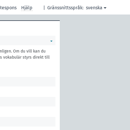
Respons
Hjälp
|
Gränssnittsspråk:
svenska
nligen. Om du vill kan du
vokabulär styrs direkt till