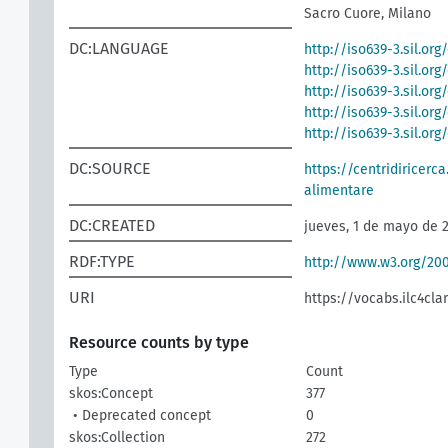
Sacro Cuore, Milano
DC:LANGUAGE
http://iso639-3.sil.or
http://iso639-3.sil.or
http://iso639-3.sil.org
http://iso639-3.sil.org
http://iso639-3.sil.or
DC:SOURCE
https://centridiricerca
alimentare
DC:CREATED
jueves, 1 de mayo de 
RDF:TYPE
http://www.w3.org/2
URI
https://vocabs.ilc4cla
Resource counts by type
Type
Count
skos:Concept
377
• Deprecated concept
0
skos:Collection
272