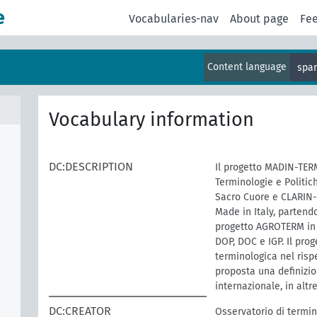
e
Vocabularies-nav
About page
Fe
Content language
span
Vocabulary information
DC:DESCRIPTION
Il progetto MADIN-TERM
Terminologie e Politich
Sacro Cuore e CLARIN-I
Made in Italy, partendo
progetto AGROTERM in c
DOP, DOC e IGP. Il pro
terminologica nel rispe
proposta una definizi
internazionale, in altr
DC:CREATOR
Osservatorio di termino