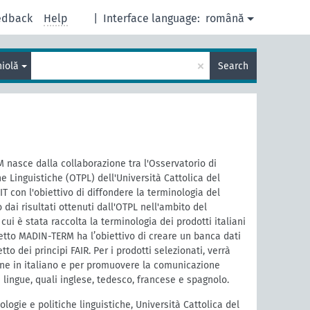
edback
Help
|
Interface language:
română
×
iolă
Search
 nasce dalla collaborazione tra l'Osservatorio di
e Linguistiche (OTPL) dell'Università Cattolica del
T con l'obiettivo di diffondere la terminologia del
 dai risultati ottenuti dall'OTPL nell'ambito del
ui è stata raccolta la terminologia dei prodotti italiani
getto MADIN-TERM ha l’obiettivo di creare un banca dati
tto dei principi FAIR. Per i prodotti selezionati, verrà
one in italiano e per promuovere la comunicazione
e lingue, quali inglese, tedesco, francese e spagnolo.
logie e politiche linguistiche, Università Cattolica del