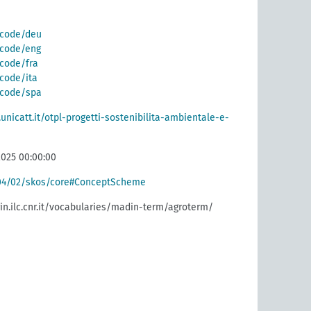
g/code/deu
g/code/eng
/code/fra
/code/ita
g/code/spa
.unicatt.it/otpl-progetti-sostenibilita-ambientale-e-
2025 00:00:00
004/02/skos/core#ConceptScheme
rin.ilc.cnr.it/vocabularies/madin-term/agroterm/