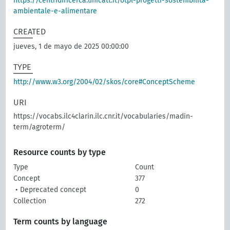
https://centridiricerca.unicatt.it/otpl-progetti-sostenibilita-
ambientale-e-alimentare
CREATED
jueves, 1 de mayo de 2025 00:00:00
TYPE
http://www.w3.org/2004/02/skos/core#ConceptScheme
URI
https://vocabs.ilc4clarin.ilc.cnr.it/vocabularies/madin-
term/agroterm/
Resource counts by type
Type
Count
Concept
377
• Deprecated concept
0
Collection
272
Term counts by language