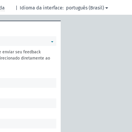
da
|
Idioma da interface:
português (Brasil)
e enviar seu feedback
irecionado diretamente ao