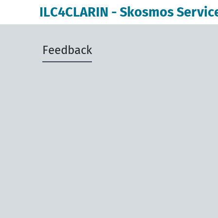
principal
ILC4CLARIN - Skosmos Servic
Feedback