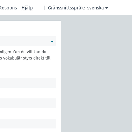
Respons
Hjälp
|
Gränssnittsspråk:
svenska
nligen. Om du vill kan du
vokabulär styrs direkt till