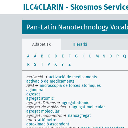
ILC4CLARIN - Skosmos Servic
Pan-Latin Nanotechnology Vocab
Alfabetisk
Hierarki
A
À
B
C
D
E
F
G
I
L
M
N
O
P
Q
R
S
T
V
X
Y
Z
activació
→
activació de medicaments
activació de medicaments
AFM
→
microscòpia de forces atòmiques
aglomerat
agregat
agregat atòmic
agregat d'àtoms
→
agregat atòmic
agregat de molècules
→
agregat molecular
agregat molecular
agregat nanomètric
→
nanoagregat
am
→
attòmetre
aproximació ascendent