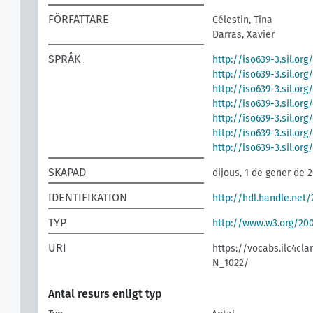
FÖRFATTARE
Célestin, Tina
Darras, Xavier
SPRÅK
http://iso639-3.sil.org
http://iso639-3.sil.or
http://iso639-3.sil.org
http://iso639-3.sil.org
http://iso639-3.sil.or
http://iso639-3.sil.or
http://iso639-3.sil.or
SKAPAD
dijous, 1 de gener de 
IDENTIFIKATION
http://hdl.handle.net
TYP
http://www.w3.org/2
URI
https://vocabs.ilc4cla
N_1022/
Antal resurs enligt typ