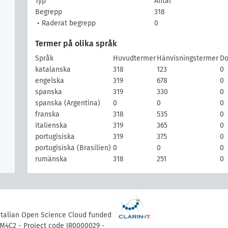
Typ
Antal
Begrepp
318
• Raderat begrepp
0
Termer på olika språk
Språk
Huvudtermer
Hänvisningstermer
Do
katalanska
318
123
0
engelska
319
678
0
spanska
319
330
0
spanska (Argentina)
0
0
0
franska
318
535
0
italienska
319
365
0
portugisiska
319
375
0
portugisiska (Brasilien)
0
0
0
rumänska
318
251
0
 Italian Open Science Cloud funded
M4C2 - Project code IR0000029 -