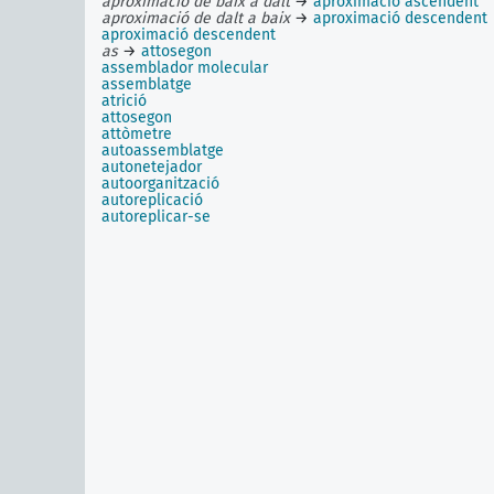
aproximació de baix a dalt
→
aproximació ascendent
aproximació de dalt a baix
→
aproximació descendent
aproximació descendent
as
→
attosegon
assemblador molecular
assemblatge
atrició
attosegon
attòmetre
autoassemblatge
autonetejador
autoorganització
autoreplicació
autoreplicar-se