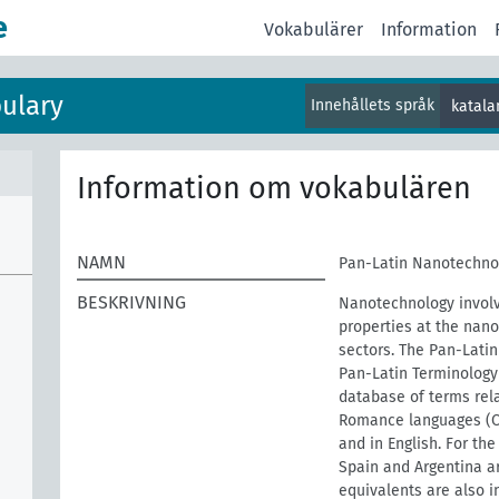
e
Vokabulärer
Information
ulary
Innehållets språk
katala
Information om vokabulären
NAMN
Pan-Latin Nanotechno
BESKRIVNING
Nanotechnology involv
properties at the nano
sectors. The Pan-Lati
Pan-Latin Terminology 
database of terms rel
Romance languages (Ca
and in English. For th
Spain and Argentina ar
equivalents are also i