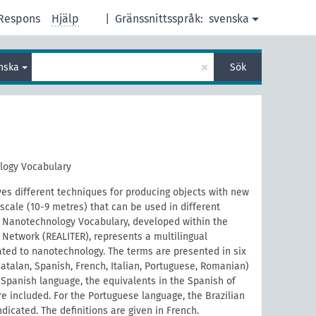
Respons
Hjälp
|
Gränssnittsspråk:
svenska
×
nska
Sök
logy Vocabulary
es different techniques for producing objects with new
scale (10-9 metres) that can be used in different
n Nanotechnology Vocabulary, developed within the
Network (REALITER), represents a multilingual
ated to nanotechnology. The terms are presented in six
talan, Spanish, French, Italian, Portuguese, Romanian)
e Spanish language, the equivalents in the Spanish of
e included. For the Portuguese language, the Brazilian
ndicated. The definitions are given in French.