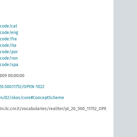
/code/cat
g/code/eng
/code/fra
/code/ita
g/code/por
g/code/ron
g/code/spa
2009 00:00:00
/20.500.11752/OPEN-1022
004/02/skos/core#ConceptScheme
rin.ilc.cnr.it/vocabularies/realiter/pl_20_500_11752_OPE