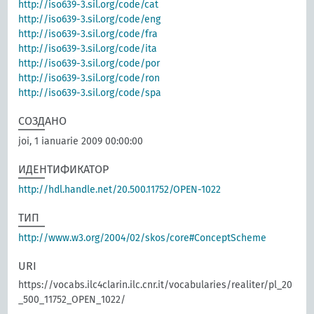
http://iso639-3.sil.org/code/cat
http://iso639-3.sil.org/code/eng
http://iso639-3.sil.org/code/fra
http://iso639-3.sil.org/code/ita
http://iso639-3.sil.org/code/por
http://iso639-3.sil.org/code/ron
http://iso639-3.sil.org/code/spa
СОЗДАНО
joi, 1 ianuarie 2009 00:00:00
ИДЕНТИФИКАТОР
http://hdl.handle.net/20.500.11752/OPEN-1022
ТИП
http://www.w3.org/2004/02/skos/core#ConceptScheme
URI
https://vocabs.ilc4clarin.ilc.cnr.it/vocabularies/realiter/pl_20
_500_11752_OPEN_1022/