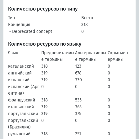
Количество ресурсов по типу
Тип
Всего
Концепция
318
• Deprecated concept
0
Количество ресурсов по языку
Язык
Предпочитаемы
Альтернативны
Скрытые т
е термины
е термины
ермины
каталанский
318
123
0
английский
319
678
0
испанский
319
330
0
испанский (Арг
0
0
0
ентина)
французский
318
535
0
итальянский
319
365
0
португальский
319
375
0
португальский
0
0
0
(Бразилия)
румынский
318
251
0