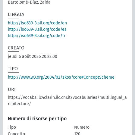
Bartolomé-Díaz, Zaida
LINGUA
http://iso639-3.sil.org/code/en
http://iso639-3.sil.org/code/es
http://iso639-3.sil.org/code/fr
CREATO
jeudi 6 août 2026 20:22:00
TIPO
http://www.w3.org/2004/02/skos/core#ConceptScheme
URI
https://vocabs.ilc4clarin.ilc.cnr.it/vocabularies/multilingual_a
rchitecture/
Numero di risorse per tipo
Tipo
Numero
Concetto
120