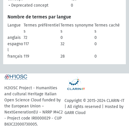
• Deprecated concept
0
Nombre de termes par langue
Langue
Termes préférentiel
Termes synonyme
Termes caché
s
s
s
anglais
72
0
0
espagno
117
32
0
l
français
119
28
0
H2IOSC Project - Humanities
and cultural Heritage Italian
Open Science Cloud funded by
Copyright © 2015-2024 CLARIN-IT
the European Union –
| All rights reserved | Hosted by
NextGenerationEU – NRRP M4C2
GARR Cloud
- Project code IR0000029 - CUP
B63C22000730005.