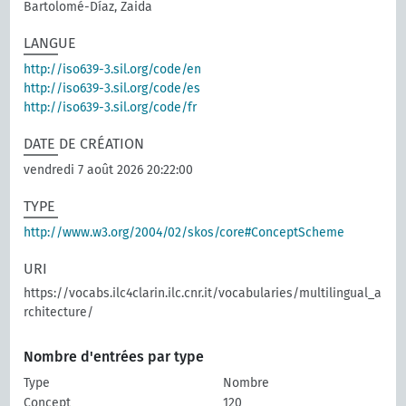
Bartolomé-Díaz, Zaida
LANGUE
http://iso639-3.sil.org/code/en
http://iso639-3.sil.org/code/es
http://iso639-3.sil.org/code/fr
DATE DE CRÉATION
vendredi 7 août 2026 20:22:00
TYPE
http://www.w3.org/2004/02/skos/core#ConceptScheme
URI
https://vocabs.ilc4clarin.ilc.cnr.it/vocabularies/multilingual_a
rchitecture/
Nombre d'entrées par type
Type
Nombre
Concept
120