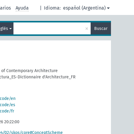
arios
Ayuda
|
Idioma:
español (Argentina)
×
nglés
Buscar
y of Contemporary Architecture
ctura_ES-Dictionnaire d'Architecture_FR
g/code/en
g/code/es
/code/fr
26 20:22:00
004/02/skos/core#ConceptScheme