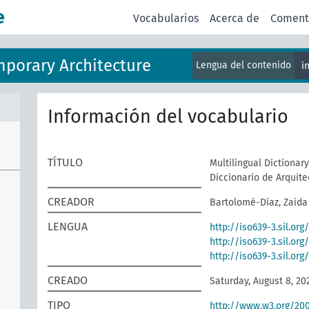
e
Vocabularios
Acerca de
Coment
mporary Architecture
Lengua del contenido
i
Información del vocabulario
TÍTULO
Multilingual Dictionar
Diccionario de Arquite
CREADOR
Bartolomé-Díaz, Zaida
LENGUA
http://iso639-3.sil.or
http://iso639-3.sil.or
http://iso639-3.sil.org
CREADO
Saturday, August 8, 20
TIPO
http://www.w3.org/2