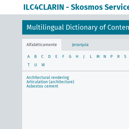
ILC4CLARIN - Skosmos Servic
Multilingual Dictionary of Conte
Alfabéticamente
Jerarquía
A
B
C
D
E
F
G
H
J
L
M
N
P
R
S
T
U
W
Architectural rendering
Articulation (architecture)
Asbestos cement