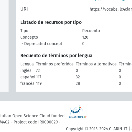
URI
https://vocabs.ilc4clar
Listado de recursos por tipo
Tipo
Recuento
Concepto
120
• Deprecated concept
0
Recuento de términos por lengua
Lengua
Términos preferidos
Términos alternativos
Términ
inglés
72
0
0
español
117
32
0
francés
119
28
0
 Italian Open Science Cloud funded
M4C2 - Project code IR0000029 -
Copyright © 2015-2024 CLARIN-IT | 