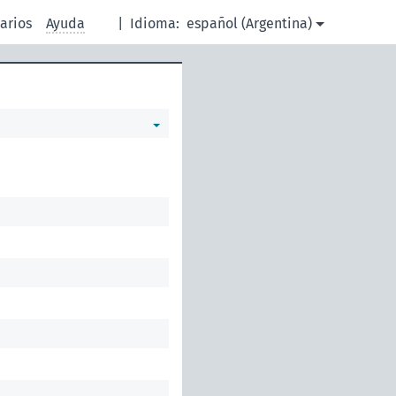
arios
Ayuda
|
Idioma:
español (Argentina)