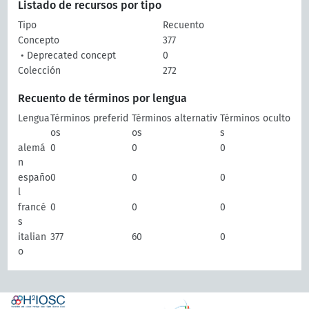
Listado de recursos por tipo
Tipo
Recuento
Concepto
377
• Deprecated concept
0
Colección
272
Recuento de términos por lengua
Lengua
Términos preferid
Términos alternativ
Términos oculto
os
os
s
alemá
0
0
0
n
españo
0
0
0
l
francé
0
0
0
s
italian
377
60
0
o