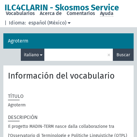
ILC4CLARIN - Skosmos Service
Vocabularios
Acerca de
Comentarios
Ayuda
|
Idioma:
español (México)
Agroterm
×
italiano
Buscar
Información del vocabulario
TÍTULO
Agroterm
DESCRIPCIÓN
Il progetto MADIN-TERM nasce dalla collaborazione tra
l'Osservatorio di Terminologie e Politiche Linguistiche (OTPL)