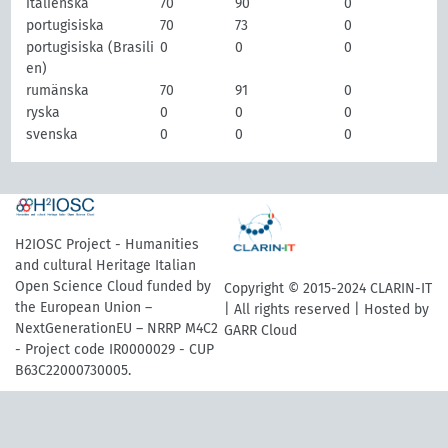
italienska
70
90
0
portugisiska
70
73
0
portugisiska (Brasili
0
0
0
en)
rumänska
70
91
0
ryska
0
0
0
svenska
0
0
0
H2IOSC Project - Humanities
and cultural Heritage Italian
Open Science Cloud funded by
Copyright © 2015-2024 CLARIN-IT
the European Union –
| All rights reserved | Hosted by
NextGenerationEU – NRRP M4C2
GARR Cloud
- Project code IR0000029 - CUP
B63C22000730005.