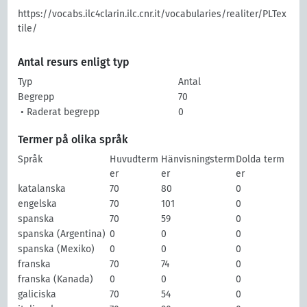
https://vocabs.ilc4clarin.ilc.cnr.it/vocabularies/realiter/PLTex
tile/
Antal resurs enligt typ
Typ
Antal
Begrepp
70
• Raderat begrepp
0
Termer på olika språk
Språk
Huvudterm
Hänvisningsterm
Dolda term
er
er
er
katalanska
70
80
0
engelska
70
101
0
spanska
70
59
0
spanska (Argentina)
0
0
0
spanska (Mexiko)
0
0
0
franska
70
74
0
franska (Kanada)
0
0
0
galiciska
70
54
0