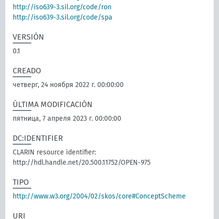
http://iso639-3.sil.org/code/ron
http://iso639-3.sil.org/code/spa
VERSIÓN
0.1
CREADO
четверг, 24 ноября 2022 г. 00:00:00
ÚLTIMA MODIFICACIÓN
пятница, 7 апреля 2023 г. 00:00:00
DC:IDENTIFIER
CLARIN resource identifier:
http://hdl.handle.net/20.500.11752/OPEN-975
TIPO
http://www.w3.org/2004/02/skos/core#ConceptScheme
URI