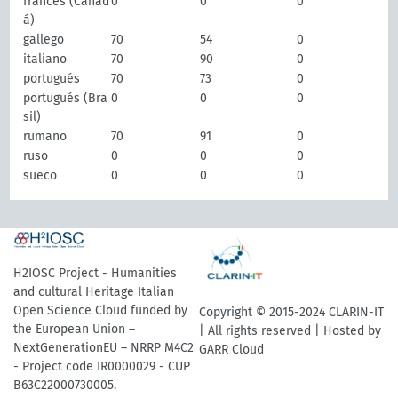
francés (Canad
0
0
0
á)
gallego
70
54
0
italiano
70
90
0
portugués
70
73
0
portugués (Bra
0
0
0
sil)
rumano
70
91
0
ruso
0
0
0
sueco
0
0
0
H2IOSC Project - Humanities
and cultural Heritage Italian
Open Science Cloud funded by
Copyright © 2015-2024 CLARIN-IT
the European Union –
| All rights reserved | Hosted by
NextGenerationEU – NRRP M4C2
GARR Cloud
- Project code IR0000029 - CUP
B63C22000730005.