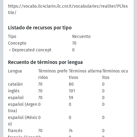
https://vocabs.ilc4clarin.ilc.cnr.it/vocabularies/realiter/PLTex
tile/
Listado de recursos por tipo
Tipo
Recuento
Concepto
70
• Deprecated concept
0
Recuento de términos por lengua
Lengua
Términos prefe
Términos alterna
Términos ocu
ridos
tivos
ltos
catalán
70
80
0
inglés
70
101
0
español
70
59
0
español (Argen
0
0
0
tina)
español (Méxic
0
0
0
o)
francés
70
74
0