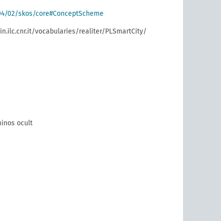
004/02/skos/core#ConceptScheme
in.ilc.cnr.it/vocabularies/realiter/PLSmartCity/
inos ocult