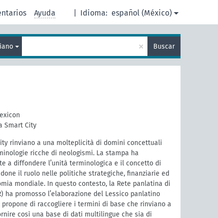
ntarios
Ayuda
|
Idioma:
español (México)
×
liano
Buscar
Lexicon
a Smart City
City rinviano a una molteplicità di domini concettuali
erminologie ricche di neologismi. La stampa ha
e a diffondere l’unità terminologica e il concetto di
done il ruolo nelle politiche strategiche, finanziarie ed
mia mondiale. In questo contesto, la Rete panlatina di
R) ha promosso l’elaborazione del Lessico panlatino
i propone di raccogliere i termini di base che rinviano a
rnire così una base di dati multilingue che sia di