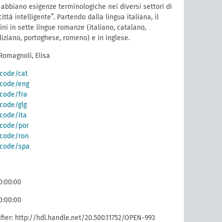
 abbiano esigenze terminologiche nei diversi settori di
città intelligente”. Partendo dalla lingua italiana, il
ini in sette lingue romanze (italiano, catalano,
liziano, portoghese, romeno) e in inglese.
Romagnoli, Elisa
/code/cat
g/code/eng
/code/fra
/code/glg
/code/ita
g/code/por
g/code/ron
g/code/spa
0:00:00
0:00:00
fier: http://hdl.handle.net/20.500.11752/OPEN-993