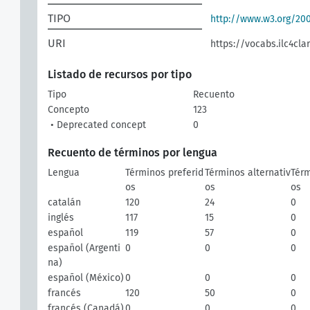
TIPO
http://www.w3.org/2
URI
https://vocabs.ilc4clar
Listado de recursos por tipo
Tipo
Recuento
Concepto
123
• Deprecated concept
0
Recuento de términos por lengua
Lengua
Términos preferid
Términos alternativ
Térm
os
os
os
catalán
120
24
0
inglés
117
15
0
español
119
57
0
español (Argenti
0
0
0
na)
español (México)
0
0
0
francés
120
50
0
francés (Canadá)
0
0
0