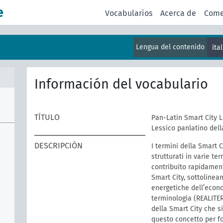
e
Vocabularios
Acerca de
Come
Lengua del contenido
ita
Información del vocabulario
TÍTULO
Pan-Latin Smart City 
Lessico panlatino dell
DESCRIPCIÓN
I termini della Smart 
strutturati in varie t
contribuito rapidament
Smart City, sottolinean
energetiche dell’econo
terminologia (REALITE
della Smart City che s
questo concetto per fo