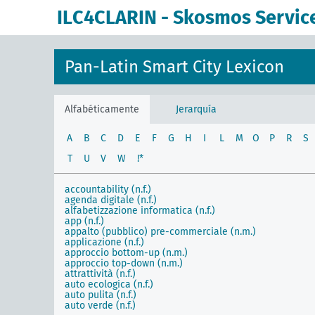
ILC4CLARIN - Skosmos Servic
Pan-Latin Smart City Lexicon
Alfabéticamente
Jerarquía
A
B
C
D
E
F
G
H
I
L
M
O
P
R
S
T
U
V
W
!*
accountability (n.f.)
agenda digitale (n.f.)
alfabetizzazione informatica (n.f.)
app (n.f.)
appalto (pubblico) pre-commerciale (n.m.)
applicazione (n.f.)
approccio bottom-up (n.m.)
approccio top-down (n.m.)
attrattività (n.f.)
auto ecologica (n.f.)
auto pulita (n.f.)
auto verde (n.f.)