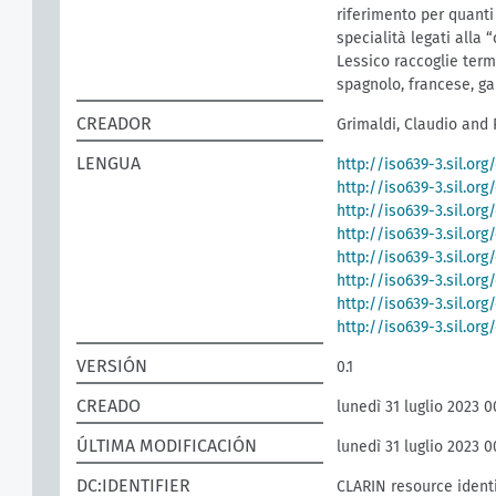
riferimento per quanti
specialità legati alla “
Lessico raccoglie term
spagnolo, francese, ga
CREADOR
Grimaldi, Claudio and 
LENGUA
http://iso639-3.sil.org
http://iso639-3.sil.or
http://iso639-3.sil.org
http://iso639-3.sil.org
http://iso639-3.sil.org
http://iso639-3.sil.or
http://iso639-3.sil.or
http://iso639-3.sil.or
VERSIÓN
0.1
CREADO
lunedì 31 luglio 2023 0
ÚLTIMA MODIFICACIÓN
lunedì 31 luglio 2023 0
DC:IDENTIFIER
CLARIN resource identi