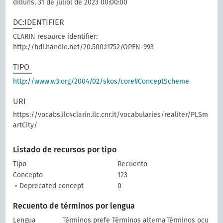
dilluns, 31 de juliol de 2023 00:00:00
DC:IDENTIFIER
CLARIN resource identifier:
http://hdl.handle.net/20.500.11752/OPEN-993
TIPO
http://www.w3.org/2004/02/skos/core#ConceptScheme
URI
https://vocabs.ilc4clarin.ilc.cnr.it/vocabularies/realiter/PLSm
artCity/
Listado de recursos por tipo
Tipo
Recuento
Concepto
123
• Deprecated concept
0
Recuento de términos por lengua
Lengua
Términos prefe
Términos alterna
Términos ocu