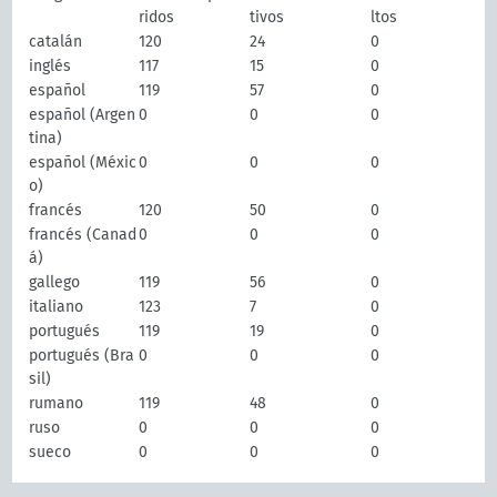
ridos
tivos
ltos
catalán
120
24
0
inglés
117
15
0
español
119
57
0
español (Argen
0
0
0
tina)
español (Méxic
0
0
0
o)
francés
120
50
0
francés (Canad
0
0
0
á)
gallego
119
56
0
italiano
123
7
0
portugués
119
19
0
portugués (Bra
0
0
0
sil)
rumano
119
48
0
ruso
0
0
0
sueco
0
0
0