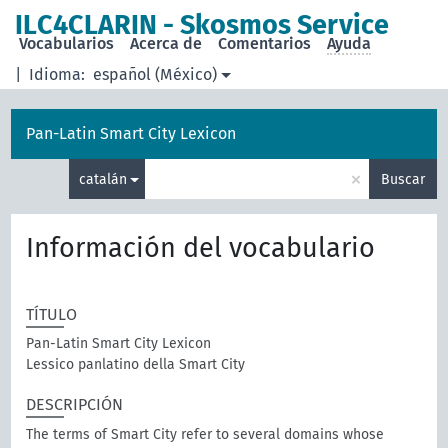
ILC4CLARIN - Skosmos Service
Vocabularios
Acerca de
Comentarios
Ayuda
|
Idioma:
español (México)
Pan-Latin Smart City Lexicon
×
catalán
Buscar
Información del vocabulario
TÍTULO
Pan-Latin Smart City Lexicon
Lessico panlatino della Smart City
DESCRIPCIÓN
The terms of Smart City refer to several domains whose