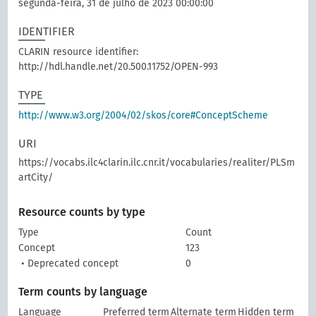
segunda-feira, 31 de julho de 2023 00:00:00
IDENTIFIER
CLARIN resource identifier:
http://hdl.handle.net/20.500.11752/OPEN-993
TYPE
http://www.w3.org/2004/02/skos/core#ConceptScheme
URI
https://vocabs.ilc4clarin.ilc.cnr.it/vocabularies/realiter/PLSm
artCity/
Resource counts by type
Type
Count
Concept
123
• Deprecated concept
0
Term counts by language
Language
Preferred term
Alternate term
Hidden term