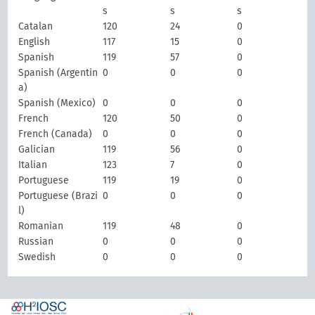
s
s
s
Catalan
120
24
0
English
117
15
0
Spanish
119
57
0
Spanish (Argentin
0
0
0
a)
Spanish (Mexico)
0
0
0
French
120
50
0
French (Canada)
0
0
0
Galician
119
56
0
Italian
123
7
0
Portuguese
119
19
0
Portuguese (Brazi
0
0
0
l)
Romanian
119
48
0
Russian
0
0
0
Swedish
0
0
0