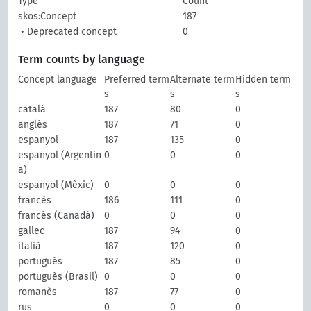
Type
Count
skos:Concept
187
• Deprecated concept
0
Term counts by language
Concept language
Preferred term
Alternate term
Hidden term
s
s
s
català
187
80
0
anglès
187
71
0
espanyol
187
135
0
espanyol (Argentin
0
0
0
a)
espanyol (Mèxic)
0
0
0
francès
186
111
0
francès (Canadà)
0
0
0
gallec
187
94
0
italià
187
120
0
portuguès
187
85
0
portuguès (Brasil)
0
0
0
romanès
187
77
0
rus
0
0
0