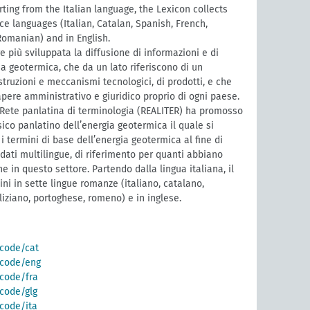
arting from the Italian language, the Lexicon collects
 languages (Italian, Catalan, Spanish, French,
Romanian) and in English.
e più sviluppata la diffusione di informazioni e di
a geotermica, che da un lato riferiscono di un
struzioni e meccanismi tecnologici, di prodotti, e che
sapere amministrativo e giuridico proprio di ogni paese.
 Rete panlatina di terminologia (REALITER) ha promosso
sico panlatino dell’energia geotermica il quale si
 i termini di base dell’energia geotermica al fine di
 dati multilingue, di riferimento per quanti abbiano
 in questo settore. Partendo dalla lingua italiana, il
ini in sette lingue romanze (italiano, catalano,
liziano, portoghese, romeno) e in inglese.
/code/cat
g/code/eng
/code/fra
/code/glg
/code/ita