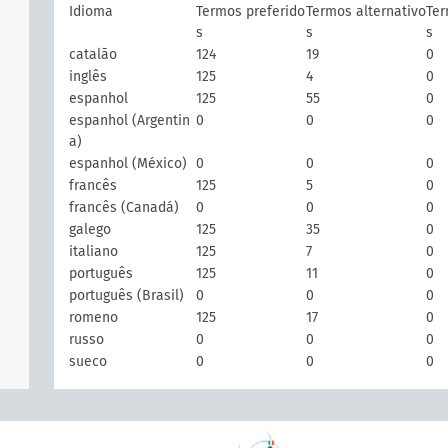
Idioma
Termos preferido
Termos alternativo
Ter
s
s
s
catalão
124
19
0
inglês
125
4
0
espanhol
125
55
0
espanhol (Argentin
0
0
0
a)
espanhol (México)
0
0
0
francês
125
5
0
francês (Canadá)
0
0
0
galego
125
35
0
italiano
125
7
0
português
125
11
0
português (Brasil)
0
0
0
romeno
125
17
0
russo
0
0
0
sueco
0
0
0