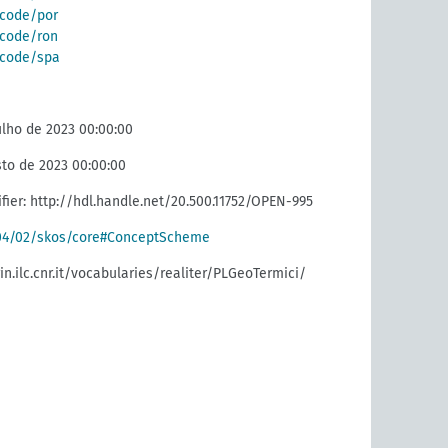
g/code/por
g/code/ron
g/code/spa
ulho de 2023 00:00:00
sto de 2023 00:00:00
fier: http://hdl.handle.net/20.500.11752/OPEN-995
004/02/skos/core#ConceptScheme
in.ilc.cnr.it/vocabularies/realiter/PLGeoTermici/