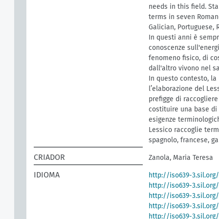
needs in this field. St
terms in seven Romance
Galician, Portuguese, 
In questi anni è sempr
conoscenze sull'energi
fenomeno fisico, di co
dall'altro vivono nel 
In questo contesto, la
l’elaborazione del Les
prefigge di raccogliere
costituire una base di
esigenze terminologiche
Lessico raccoglie term
spagnolo, francese, ga
CRIADOR
Zanola, Maria Teresa
IDIOMA
http://iso639-3.sil.org
http://iso639-3.sil.or
http://iso639-3.sil.org
http://iso639-3.sil.org
http://iso639-3.sil.org