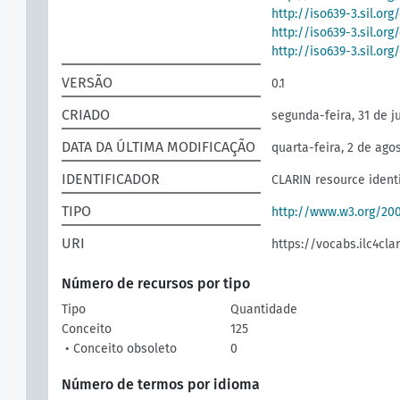
http://iso639-3.sil.or
http://iso639-3.sil.or
http://iso639-3.sil.or
VERSÃO
0.1
CRIADO
segunda-feira, 31 de j
DATA DA ÚLTIMA MODIFICAÇÃO
quarta-feira, 2 de ago
IDENTIFICADOR
CLARIN resource identi
TIPO
http://www.w3.org/2
URI
https://vocabs.ilc4clar
Número de recursos por tipo
Tipo
Quantidade
Conceito
125
• Conceito obsoleto
0
Número de termos por idioma