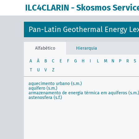
principal
ILC4CLARIN - Skosmos Servic
Pan-Latin Geothermal Energy Le
Alfabético
Hierarquia
A
Á
B
C
E
F
G
H
I
L
M
N
P
R
S
T
U
V
Z
aquecimento urbano (s.m.)
aquífero (s.m.)
armazenamento de energia térmica em aquíferos (s.m.
astenosfera (s.f.)