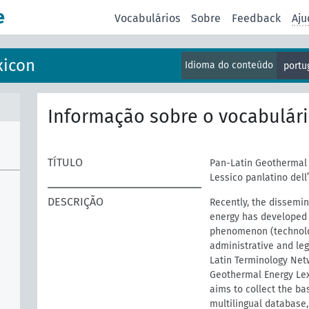
e
Vocabulários
Sobre
Feedback
Aju
xicon
Idioma do conteúdo
portu
Informação sobre o vocabulár
TÍTULO
Pan-Latin Geothermal 
Lessico panlatino dell
DESCRIÇÃO
Recently, the dissemi
)
energy has developed s
phenomenon (technolo
administrative and leg
Latin Terminology Net
Geothermal Energy Lex
aims to collect the ba
multilingual database,